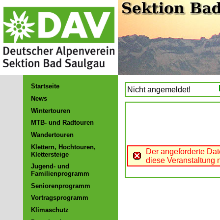
Startseite
Nicht angemeldet!
News
Wintertouren
MTB- und Radtouren
Wandertouren
Klettern, Hochtouren,
Der angeforderte Dat
Klettersteige
diese Veranstaltung n
Jugend- und
Familienprogramm
Seniorenprogramm
Vortragsprogramm
Klimaschutz